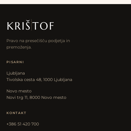
Pravo na presečišču podjetja in
premoženja.
PISARNI
Ljubljana
Tivolska cesta 48, 1000 Ljubljana
Novo mesto
Novi trg 11, 8000 Novo mesto
KONTAKT
+386 51 420 700