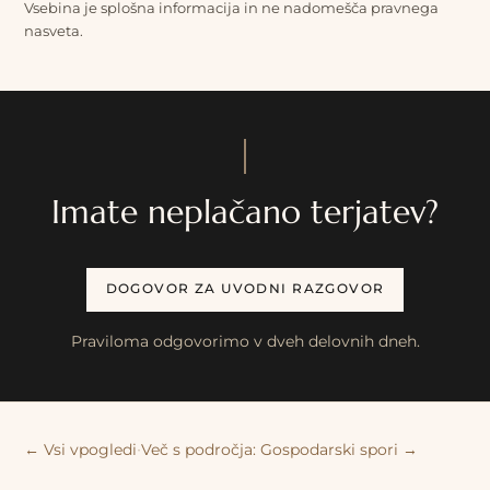
Vsebina je splošna informacija in ne nadomešča pravnega
nasveta.
Imate neplačano terjatev?
DOGOVOR ZA UVODNI RAZGOVOR
Praviloma odgovorimo v dveh delovnih dneh.
·
← Vsi vpogledi
Več s področja: Gospodarski spori →