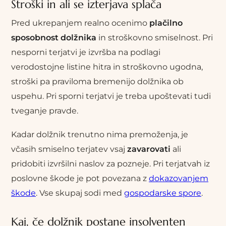
Stroški in ali se izterjava splača
Pred ukrepanjem realno ocenimo
plačilno
sposobnost dolžnika
in stroškovno smiselnost. Pri
nesporni terjatvi je izvršba na podlagi
verodostojne listine hitra in stroškovno ugodna,
stroški pa praviloma bremenijo dolžnika ob
uspehu. Pri sporni terjatvi je treba upoštevati tudi
tveganje pravde.
Kadar dolžnik trenutno nima premoženja, je
včasih smiselno terjatev vsaj
zavarovati
ali
pridobiti izvršilni naslov za pozneje. Pri terjatvah iz
poslovne škode je pot povezana z
dokazovanjem
škode
. Vse skupaj sodi med
gospodarske spore
.
Kaj, če dolžnik postane insolventen