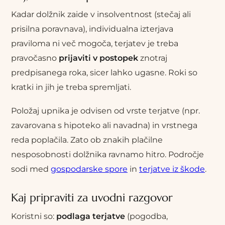
Kadar dolžnik zaide v insolventnost (stečaj ali
prisilna poravnava), individualna izterjava
praviloma ni več mogoča, terjatev je treba
pravočasno
prijaviti v postopek
znotraj
predpisanega roka, sicer lahko ugasne. Roki so
kratki in jih je treba spremljati.
Položaj upnika je odvisen od vrste terjatve (npr.
zavarovana s hipoteko ali navadna) in vrstnega
reda poplačila. Zato ob znakih plačilne
nesposobnosti dolžnika ravnamo hitro. Področje
sodi med
gospodarske spore
in
terjatve iz škode
.
Kaj pripraviti za uvodni razgovor
Koristni so:
podlaga terjatve
(pogodba,