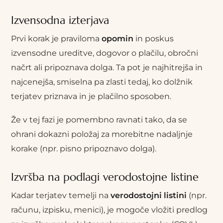
Izvensodna izterjava
Prvi korak je praviloma
opomin
in poskus
izvensodne ureditve, dogovor o plačilu, obročni
načrt ali pripoznava dolga. Ta pot je najhitrejša in
najcenejša, smiselna pa zlasti tedaj, ko dolžnik
terjatev priznava in je plačilno sposoben.
Že v tej fazi je pomembno ravnati tako, da se
ohrani dokazni položaj za morebitne nadaljnje
korake (npr. pisno pripoznavo dolga).
Izvršba na podlagi verodostojne listine
Kadar terjatev temelji na
verodostojni listini
(npr.
računu, izpisku, menici), je mogoče vložiti predlog