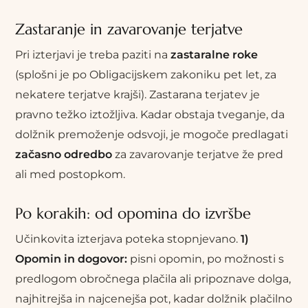
Zastaranje in zavarovanje terjatve
Pri izterjavi je treba paziti na
zastaralne roke
(splošni je po Obligacijskem zakoniku pet let, za
nekatere terjatve krajši). Zastarana terjatev je
pravno težko iztožljiva. Kadar obstaja tveganje, da
dolžnik premoženje odsvoji, je mogoče predlagati
začasno odredbo
za zavarovanje terjatve že pred
ali med postopkom.
Po korakih: od opomina do izvršbe
Učinkovita izterjava poteka stopnjevano.
1)
Opomin in dogovor:
pisni opomin, po možnosti s
predlogom obročnega plačila ali pripoznave dolga,
najhitrejša in najcenejša pot, kadar dolžnik plačilno