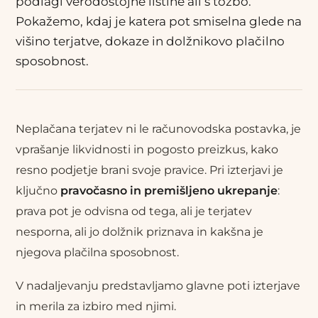
podlagi verodostojne listine ali s tožbo.
Pokažemo, kdaj je katera pot smiselna glede na
višino terjatve, dokaze in dolžnikovo plačilno
sposobnost.
Neplačana terjatev ni le računovodska postavka, je
vprašanje likvidnosti in pogosto preizkus, kako
resno podjetje brani svoje pravice. Pri izterjavi je
ključno
pravočasno in premišljeno ukrepanje
:
prava pot je odvisna od tega, ali je terjatev
nesporna, ali jo dolžnik priznava in kakšna je
njegova plačilna sposobnost.
V nadaljevanju predstavljamo glavne poti izterjave
in merila za izbiro med njimi.