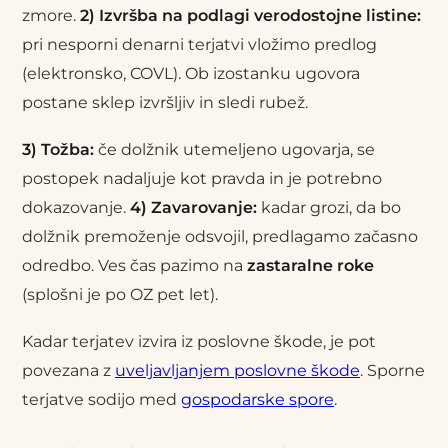
zmore.
2) Izvršba na podlagi verodostojne listine:
pri nesporni denarni terjatvi vložimo predlog
(elektronsko, COVL). Ob izostanku ugovora
postane sklep izvršljiv in sledi rubež.
3) Tožba:
če dolžnik utemeljeno ugovarja, se
postopek nadaljuje kot pravda in je potrebno
dokazovanje.
4) Zavarovanje:
kadar grozi, da bo
dolžnik premoženje odsvojil, predlagamo začasno
odredbo. Ves čas pazimo na
zastaralne roke
(splošni je po OZ pet let).
Kadar terjatev izvira iz poslovne škode, je pot
povezana z
uveljavljanjem poslovne škode
. Sporne
terjatve sodijo med
gospodarske spore
.