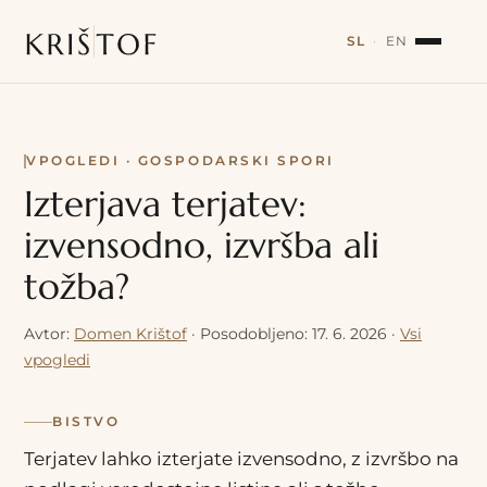
SL
·
EN
VPOGLEDI · GOSPODARSKI SPORI
Izterjava terjatev:
izvensodno, izvršba ali
tožba?
Avtor:
Domen Krištof
·
Posodobljeno: 17. 6. 2026
·
Vsi
vpogledi
BISTVO
Terjatev lahko izterjate izvensodno, z izvršbo na