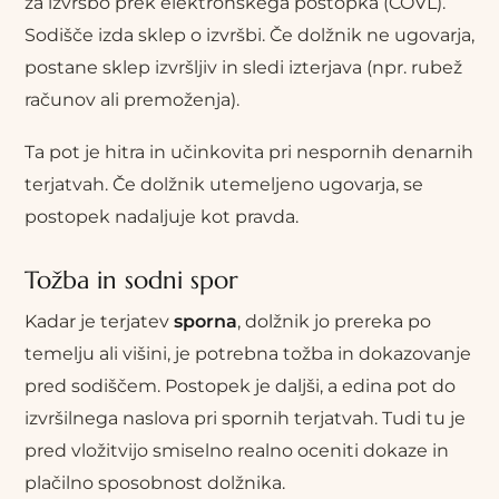
za izvršbo prek elektronskega postopka (COVL).
Sodišče izda sklep o izvršbi. Če dolžnik ne ugovarja,
postane sklep izvršljiv in sledi izterjava (npr. rubež
računov ali premoženja).
Ta pot je hitra in učinkovita pri nespornih denarnih
terjatvah. Če dolžnik utemeljeno ugovarja, se
postopek nadaljuje kot pravda.
Tožba in sodni spor
Kadar je terjatev
sporna
, dolžnik jo prereka po
temelju ali višini, je potrebna tožba in dokazovanje
pred sodiščem. Postopek je daljši, a edina pot do
izvršilnega naslova pri spornih terjatvah. Tudi tu je
pred vložitvijo smiselno realno oceniti dokaze in
plačilno sposobnost dolžnika.